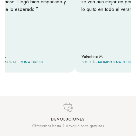
recioso. Llegó bien empacado y
se ven aún mejor en pers
s de lo esperado.
lo quito en todo el verano.
a G.
Valentina M.
RAMANGA ·
REINA DRESS
BOGOTÁ ·
MOMPOSINA GELSO
DEVOLUCIONES
Ofrecemos hasta 2 devoluciones gratuitas