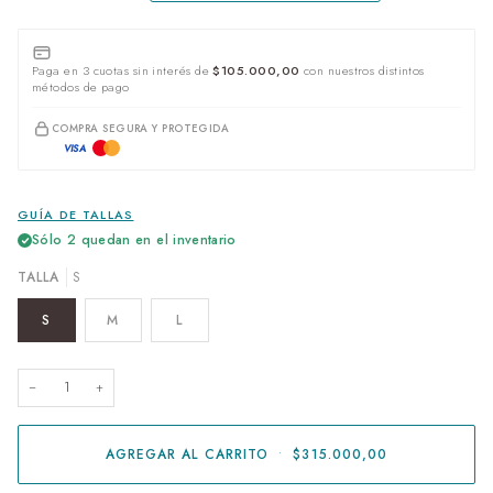
Paga en 3 cuotas sin interés de
$105.000,00
con nuestros distintos
métodos de pago
COMPRA SEGURA Y PROTEGIDA
VISA
GUÍA DE TALLAS
Sólo
2
quedan en el inventario
TALLA
S
S
M
L
−
+
AGREGAR AL CARRITO
•
$315.000,00