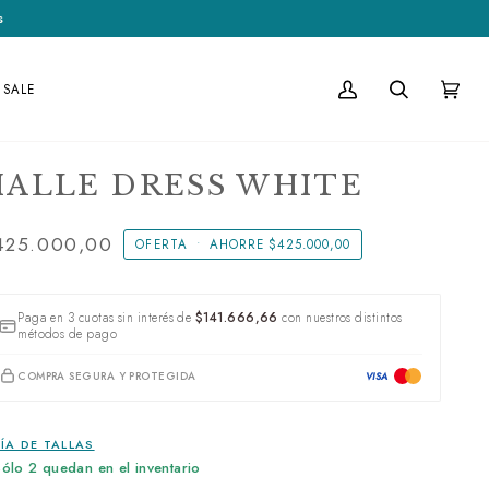
s
SALE
Mi
Buscar
Carrito
(0)
cuenta
HALLE DRESS WHITE
425.000,00
OFERTA
•
AHORRE
$425.000,00
Paga en 3 cuotas sin interés de
$141.666,66
con nuestros distintos
métodos de pago
COMPRA SEGURA Y PROTEGIDA
VISA
ÍA DE TALLAS
Sólo
2
quedan en el inventario