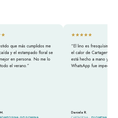
do que más cumplidos me
El lino es fresquísimo, perfec
a y el estampado floral se
el calor de Cartagena. Se not
r en persona. No me lo
está hecho a mano y la atenci
 el verano.
WhatsApp fue impecable.
Daniela R.
OSINA GELSOMINA
CARTAGENA ·
FILOMENA LINEN DRE