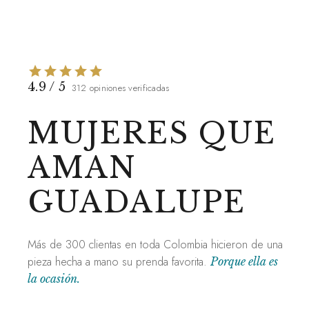
4.9 / 5
312 opiniones verificadas
ser
Súper versátil: lo llevo a la oficina y
MUJERES QUE
e siempre y
también un domingo de paseo. La tela
as prendas
es suave y fresca. Solo desearía que
AMAN
in
viniera en más colores.
GUADALUPE
Más de 300 clientas en toda Colombia hicieron de una
pieza hecha a mano su prenda favorita.
Porque ella es
la ocasión.
Andrea P.
BARRANQUILLA ·
FLAVIA LONG SHIRT DRESS