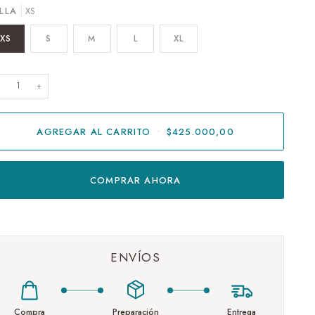
LLA
XS
XS
S
M
L
XL
+
AGREGAR AL CARRITO
•
$425.000,00
COMPRAR AHORA
ENVÍOS
Compra
Preparación
Entrega