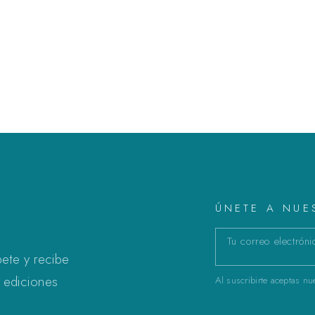
ÚNETE A NU
bete y recibe
 ediciones
Al suscribirte aceptas nue