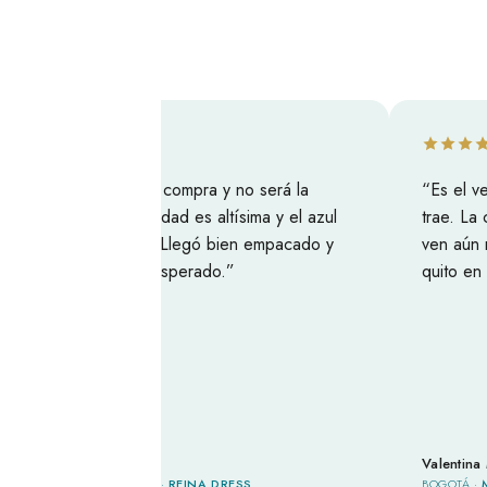
Mi segunda compra y no será la
Es el vesti
última. La calidad es altísima y el azul
trae. La caíd
es precioso. Llegó bien empacado y
ven aún mejo
antes de lo esperado.
quito en todo
Laura G.
Valentina M.
BUCARAMANGA ·
REINA DRESS
BOGOTÁ ·
MOMP